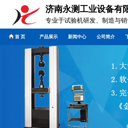
济南永测工业设备有
专业于试验机研发、制造与销
首 页
产品展示
新闻中心
公司简介